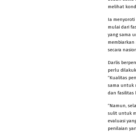
melihat kondi
Ia menyoroti
mulai dari fa
yang sama un
membiarkan s
secara nasion
Darlis berpe
perlu dilaku
“Kualitas pe
sama untuk m
dan fasilitas
“Namun, sela
sulit untuk 
evaluasi yan
penilaian ya