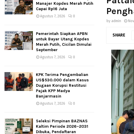
Pattal
Manajer Kopdes Merah Putih
Pengh
Capai Rp16 Juta
Agustus 7, 2026
0
by
admin
Nov
Pemerintah Siapkan APBN
SHARE
untuk Bayar Utang Kopdes
Merah Putih, Cicilan Dimulai
September
Agustus 7, 2026
0
KPK Terima Pengembalian
US$530.000 dalam Kasus
Dugaan Korupsi Restitusi
Pajak KPP Madya
Banjarmasin
Agustus 7, 2026
0
Seleksi Pimpinan BAZNAS
Kaltim Periode 2026–2031
Dibuka, Pendaftaran