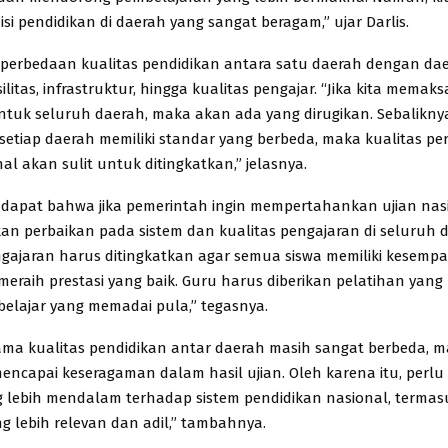
si pendidikan di daerah yang sangat beragam,” ujar Darlis.
 perbedaan kualitas pendidikan antara satu daerah dengan dae
silitas, infrastruktur, hingga kualitas pengajar. “Jika kita mema
tuk seluruh daerah, maka akan ada yang dirugikan. Sebaliknya, 
etiap daerah memiliki standar yang berbeda, maka kualitas pe
al akan sulit untuk ditingkatkan,” jelasnya.
ndapat bahwa jika pemerintah ingin mempertahankan ujian nas
kan perbaikan pada sistem dan kualitas pengajaran di seluruh 
ngajaran harus ditingkatkan agar semua siswa memiliki kesemp
eraih prestasi yang baik. Guru harus diberikan pelatihan yan
 belajar yang memadai pula,” tegasnya.
ma kualitas pendidikan antar daerah masih sangat berbeda, 
mencapai keseragaman dalam hasil ujian. Oleh karena itu, perlu
g lebih mendalam terhadap sistem pendidikan nasional, termas
ng lebih relevan dan adil,” tambahnya.