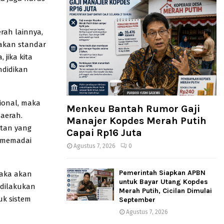
rah lainnya,
ksakan standar
jika kita
ndidikan
ional, maka
Menkeu Bantah Rumor Gaji
daerah.
Manajer Kopdes Merah Putih
atan yang
Capai Rp16 Juta
g memadai
Agustus 7, 2026
0
Pemerintah Siapkan APBN
maka akan
untuk Bayar Utang Kopdes
 dilakukan
Merah Putih, Cicilan Dimulai
uk sistem
September
Agustus 7, 2026