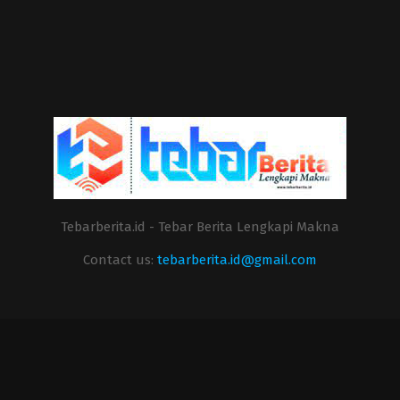
Tebarberita.id - Tebar Berita Lengkapi Makna
Contact us:
tebarberita.id@gmail.com