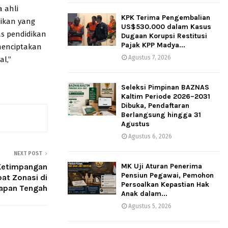
 ahli
KPK Terima Pengembalian
dikan yang
US$530.000 dalam Kasus
as pendidikan
Dugaan Korupsi Restitusi
Pajak KPP Madya...
menciptakan
Agustus 7, 2026
al,”
Seleksi Pimpinan BAZNAS
Kaltim Periode 2026–2031
Dibuka, Pendaftaran
Berlangsung hingga 31
Agustus
Agustus 6, 2026
NEXT POST
MK Uji Aturan Penerima
Ketimpangan
Pensiun Pegawai, Pemohon
at Zonasi di
Persoalkan Kepastian Hak
papan Tengah
Anak dalam...
Agustus 5, 2026