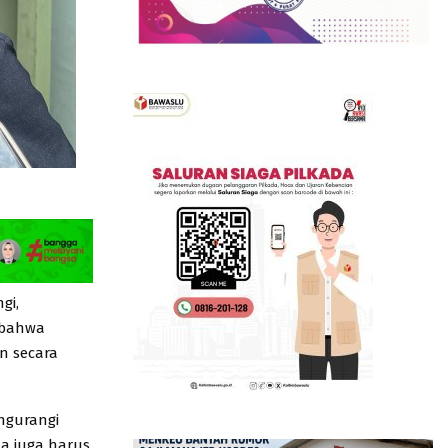
gi,
 bahwa
an secara
ngurangi
a juga harus