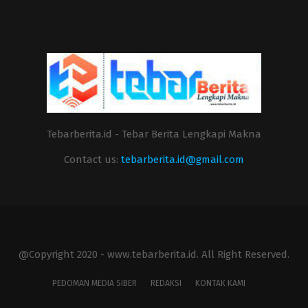
Tebarberita.id - Tebar Berita Lengkapi Makna
Contact us:
tebarberita.id@gmail.com
@Copyright 2020 - www.tebarberita.id. All Right Reserved.
PEDOMAN MEDIA SIBER
REDAKSI
KONTAK KAMI