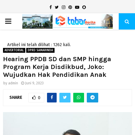
Facebook
Twitter
Instagram
Pinterest
Youtube
Snapchat
PRIMARY
MENU
Artikel ini telah dilihat : 1262 kali.
ADVERTORIAL
DPRD SAMARINDA
Hearing PPDB SD dan SMP hingga
Program Kerja Disdikbud, Joko:
Wujudkan Hak Pendidikan Anak
by
admin
Juni 9, 2023
SHARE
0