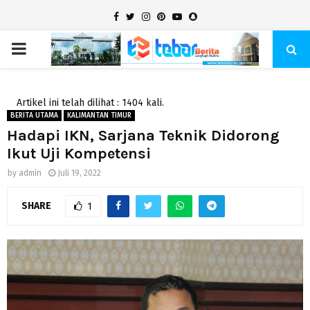
Facebook
Twitter
Instagram
Pinterest
Youtube
Snapchat
PRIMARY
MENU
Artikel ini telah dilihat : 1404 kali.
BERITA UTAMA
KALIMANTAN TIMUR
Hadapi IKN, Sarjana Teknik Didorong
Ikut Uji Kompetensi
by
admin
Juli 19, 2022
SHARE
1