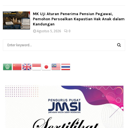
MK Uji Aturan Penerima Pensiun Pegawai,
Pemohon Persoalkan Kepastian Hak Anak dalam
Kandungan
Agustus 5, 2026
0
S
e
a
S
r
c
E
h
f
A
o
r
R
:
C
H