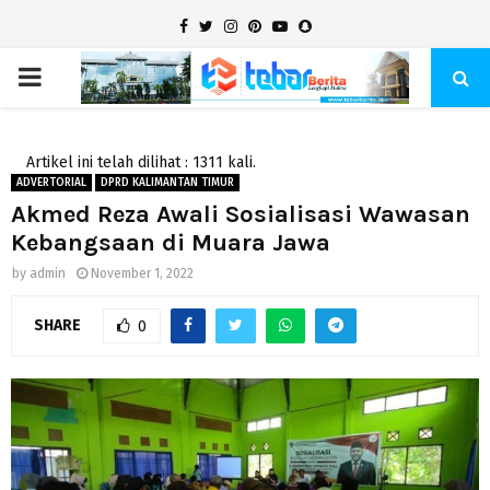
Facebook
Twitter
Instagram
Pinterest
Youtube
Snapchat
PRIMARY
MENU
Artikel ini telah dilihat : 1311 kali.
ADVERTORIAL
DPRD KALIMANTAN TIMUR
Akmed Reza Awali Sosialisasi Wawasan
Kebangsaan di Muara Jawa
by
admin
November 1, 2022
SHARE
0