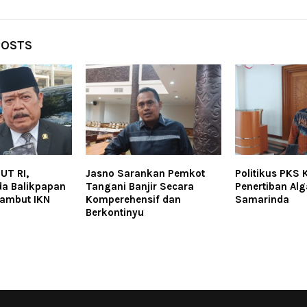
POSTS
T RI,
Jasno Sarankan Pemkot
Politikus PKS K
da Balikpapan
Tangani Banjir Secara
Penertiban Alg
Sambut IKN
Komperehensif dan
Samarinda
Berkontinyu