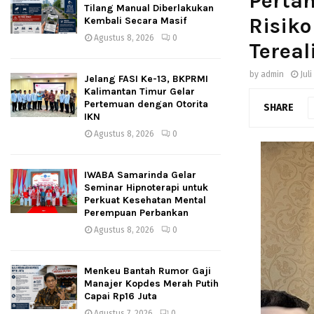
Perta
Tilang Manual Diberlakukan
Risiko
Kembali Secara Masif
Agustus 8, 2026
0
Tereal
by
admin
Juli
Jelang FASI Ke-13, BKPRMI
Kalimantan Timur Gelar
Pertemuan dengan Otorita
SHARE
IKN
Agustus 8, 2026
0
IWABA Samarinda Gelar
Seminar Hipnoterapi untuk
Perkuat Kesehatan Mental
Perempuan Perbankan
Agustus 8, 2026
0
Menkeu Bantah Rumor Gaji
Manajer Kopdes Merah Putih
Capai Rp16 Juta
Agustus 7, 2026
0