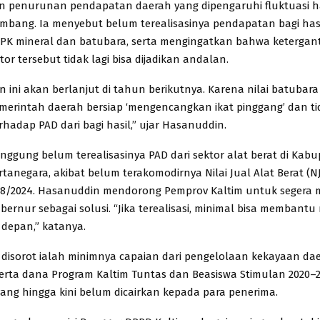
n penurunan pendapatan daerah yang dipengaruhi fluktuasi 
mbang. Ia menyebut belum terealisasinya pendapatan bagi hasi
PK mineral dan batubara, serta mengingatkan bahwa keterga
or tersebut tidak lagi bisa dijadikan andalan.
en ini akan berlanjut di tahun berikutnya. Karena nilai batubara
erintah daerah bersiap ‘mengencangkan ikat pinggang’ dan ti
rhadap PAD dari bagi hasil,” ujar Hasanuddin.
inggung belum terealisasinya PAD dari sektor alat berat di Kab
rtanegara, akibat belum terakomodirnya Nilai Jual Alat Berat (
 8/2024. Hasanuddin mendorong Pemprov Kaltim untuk segera 
bernur sebagai solusi. “Jika terealisasi, minimal bisa membant
 depan,” katanya.
g disorot ialah minimnya capaian dari pengelolaan kekayaan da
serta dana Program Kaltim Tuntas dan Beasiswa Stimulan 2020–20
 yang hingga kini belum dicairkan kepada para penerima.