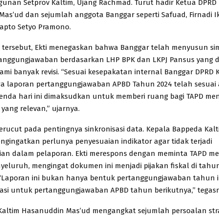
nan Setprov Kaltim, Ujang Rachmad. Turut hadir Ketua DPRD 
as’ud dan sejumlah anggota Banggar seperti Safuad, Firnadi I
 Sapto Setyo Pramono.
tersebut, Ekti menegaskan bahwa Banggar telah menyusun si
tanggungjawaban berdasarkan LHP BPK dan LKPJ Pansus yang d
ami banyak revisi. “Sesuai kesepakatan internal Banggar DPRD K
a laporan pertanggungjawaban APBD Tahun 2024 telah sesuai
genda hari ini dimaksudkan untuk memberi ruang bagi TAPD m
 yang relevan,” ujarnya.
erucut pada pentingnya sinkronisasi data. Kepala Bappeda Kalt
gingatkan perlunya penyesuaian indikator agar tidak terjadi
aian dalam pelaporan. Ekti merespons dengan meminta TAPD m
enyeluruh, mengingat dokumen ini menjadi pijakan fiskal di tah
Laporan ini bukan hanya bentuk pertanggungjawaban tahun ini
asi untuk pertanggungjawaban APBD tahun berikutnya,” tegas
altim Hasanuddin Mas’ud mengangkat sejumlah persoalan stra