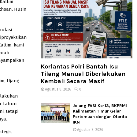
Kaltim
khsan, Husin
mulasi
iproyeksikan
altim, kami
 arah
enyampaikan
Korlantas Polri Bantah Isu
Tilang Manual Diberlakukan
Kembali Secara Masif
im, Ujang
Agustus 8, 2026
0
elakukan
un-tahun
Jelang FASI Ke-13, BKPRMI
Kalimantan Timur Gelar
, tetapi
Pertemuan dengan Otorita
nya.
IKN
Agustus 8, 2026
tegis,