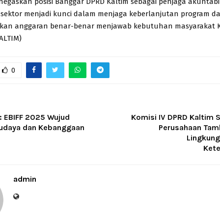
negaskan posisi Banggar DPRD Kaltim sebagai penjaga akuntabili
as sektor menjadi kunci dalam menjaga keberlanjutan program 
akan anggaran benar-benar menjawab kebutuhan masyarakat K
ALTIM)
0
l: EBIFF 2025 Wujud
Komisi IV DPRD Kaltim S
Budaya dan Kebanggaan
Perusahaan Tam
Lingkung
Kete
admin