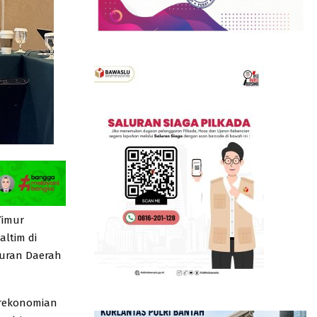
Timur
altim di
turan Daerah
Perekonomian