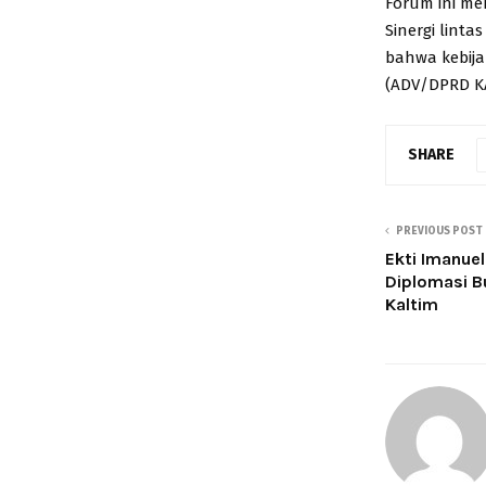
Forum ini me
Sinergi lint
bahwa kebij
(ADV/DPRD K
SHARE
PREVIOUS POST
Ekti Imanue
Diplomasi 
Kaltim