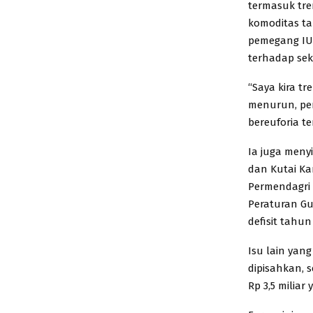
termasuk tre
komoditas ta
pemegang IU
terhadap sekt
“Saya kira tr
menurun, pem
bereuforia te
Ia juga meny
dan Kutai Ka
Permendagri
Peraturan Gu
defisit tahun
Isu lain yan
dipisahkan, 
Rp 3,5 miliar