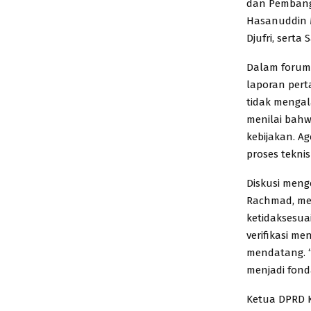
dan Pembangu
Hasanuddin M
Djufri, serta
Dalam forum 
laporan per
tidak mengal
menilai bahw
kebijakan. A
proses teknis
Diskusi meng
Rachmad, men
ketidaksesu
verifikasi m
mendatang. “
menjadi fond
Ketua DPRD K