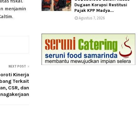
tas fiskal.
Dugaan Korupsi Restitusi
dan menjamin
Pajak KPP Madya...
altim.
Agustus 7, 2026
NEXT POST
oroti Kinerja
bang Terkait
an, CSR, dan
nagakerjaan