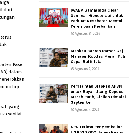
harga
l dari
IWABA Samarinda Gelar
Seminar Hipnoterapi untuk
ntungan
Perkuat Kesehatan Mental
Perempuan Perbankan
Agustus 8, 2026
 terus
dak
Menkeu Bantah Rumor Gaji
Manajer Kopdes Merah Putih
Capai Rp16 Juta
upaten Paser
Agustus 7, 2026
NJAB) dalam
menerbitkan
Pemerintah Siapkan APBN
u menutup
untuk Bayar Utang Kopdes
Merah Putih, Cicilan Dimulai
September
erah yang
Agustus 7, 2026
23 senilai
KPK Terima Pengembalian
US$530.000 dalam Kasus