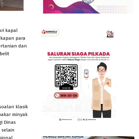
ri kapal
gkapan para
ertanian dan
elit
oalan klasik
 bakar minyak
i Dinas
 selain
sional