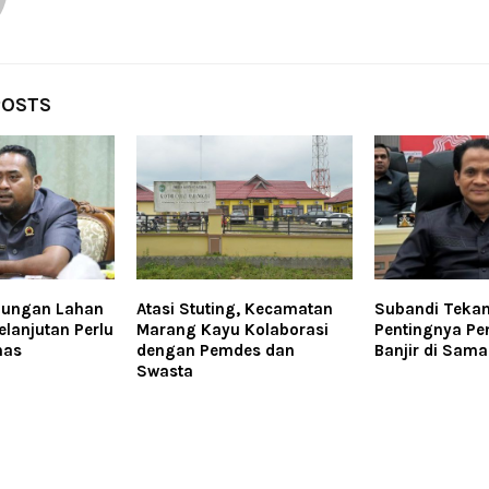
POSTS
ndungan Lahan
Atasi Stuting, Kecamatan
Subandi Teka
lanjutan Perlu
Marang Kayu Kolaborasi
Pentingnya P
has
dengan Pemdes dan
Banjir di Sama
Swasta