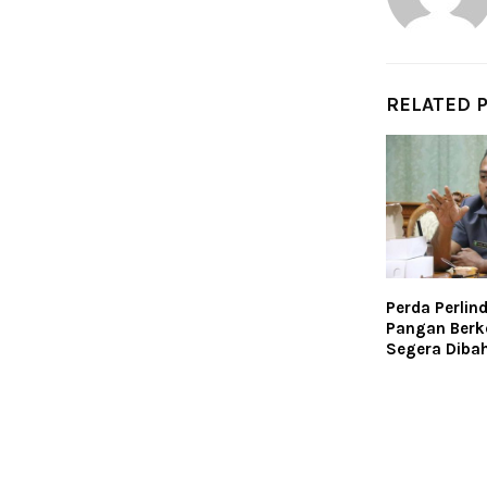
RELATED 
Perda Perli
Pangan Berke
Segera Diba