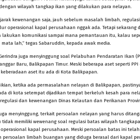
engan wilayah tangkap ikan yang dilakukan para nelayan.
jarak kewenangan saja, jauh sebelum masalah limbah, regulasi
jalur operasional kapal perusahaan nggak ada. Tetapi sekarang d
ba lakukan komunikasi sampai mana pemantauan itu, kalau sepe
 mata lah,” tegas Sabaruddin, kepada awak media.
si Gerindra juga menyinggung soal Pelabuhan Pendaratan Ikan (PP
nggar Baru, Balikpapan Timur. Meski beberapa aset seperti PPI d
i, keberadaan aset itu ada di Kota Balikpapan.
kian, ketika ada permasalahan nelayan di Balikpapan, pastinya
 ada di kota setempat dijadikan tempat berkeluh kesah para nela
 regulasi dan kewenangan Dinas Kelautan dan Perikanan Provinsi
uga menyinggung, terkait persoalan nelayan yang harus ditanga
tidak memiliki wewenang soal regulasi batas wilayah tangkap
 operasional kapal perusahaan. Meski persoalan batas ini telah
persoalan limbah buangan yang diduga berasal dari kapal p