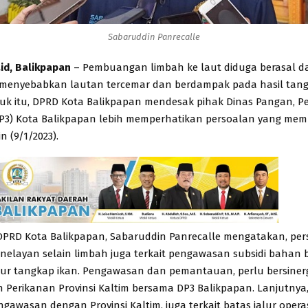
Sabaruddin Panrecalle
.id, Balikpapan
– Pembuangan limbah ke laut diduga berasal da
menyebabkan lautan tercemar dan berdampak pada hasil tan
uk itu, DPRD Kota Balikpapan mendesak pihak Dinas Pangan, P
P3) Kota Balikpapan lebih memperhatikan persoalan yang memb
n (9/1/2023).
DPRD Kota Balikpapan, Sabaruddin Panrecalle mengatakan, pers
 nelayan selain limbah juga terkait pengawasan subsidi bahan
lur tangkap ikan. Pengawasan dan pemantauan, perlu bersinerg
 Perikanan Provinsi Kaltim bersama DP3 Balikpapan. Lanjutnya,
ngawasan dengan Provinsi Kaltim, juga terkait batas jalur opera