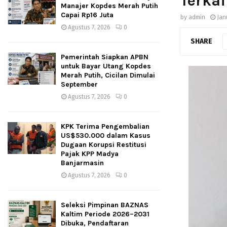
Terka
Manajer Kopdes Merah Putih
Capai Rp16 Juta
by
admin
Jan
Agustus 7, 2026
0
SHARE
Pemerintah Siapkan APBN
untuk Bayar Utang Kopdes
Merah Putih, Cicilan Dimulai
September
Agustus 7, 2026
0
KPK Terima Pengembalian
US$530.000 dalam Kasus
Dugaan Korupsi Restitusi
Pajak KPP Madya
Banjarmasin
Agustus 7, 2026
0
Seleksi Pimpinan BAZNAS
Kaltim Periode 2026–2031
Dibuka, Pendaftaran