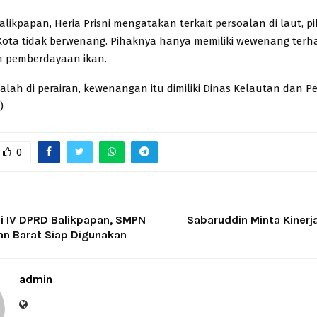
likpapan, Heria Prisni mengatakan terkait persoalan di laut, p
ota tidak berwenang. Pihaknya hanya memiliki wewenang terh
n pemberdayaan ikan.
lah di perairan, kewenangan itu dimiliki Dinas Kelautan dan P
)
0
i IV DPRD Balikpapan, SMPN
Sabaruddin Minta Kinerj
an Barat Siap Digunakan
admin