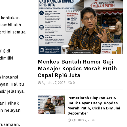
 kebijakan
iambil alih
rti ini semua
I) di
imiliki
Menkeu Bantah Rumor Gaji
Manajer Kopdes Merah Putih
Capai Rp16 Juta
 instansi
Agustus 7, 2026
0
yan. Hal itu
,” jelasnya.
Pemerintah Siapkan APBN
ni. Pihak
untuk Bayar Utang Kopdes
Merah Putih, Cicilan Dimulai
an nelayan
September
Agustus 7, 2026
erusahaan.