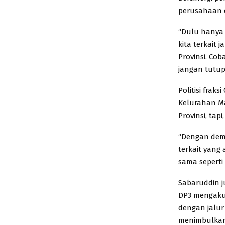
perusahaan d
“Dulu hanya 
kita terkait 
Provinsi. Co
jangan tutup
Politisi frak
Kelurahan Ma
Provinsi, tap
“Dengan demi
terkait yang
sama seperti
Sabaruddin j
DP3 mengaku 
dengan jalur
menimbulkan 