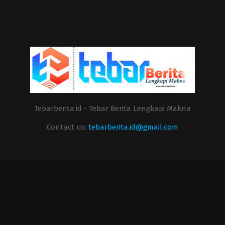
Tebarberita.id - Tebar Berita Lengkapi Makna
Contact us:
tebarberita.id@gmail.com