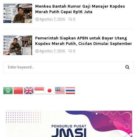
Menkeu Bantah Rumor Gaji Manajer Kopdes
Merah Putih Capai Rp16 Juta
Agustus 7, 2026
0
Pemerintah Siapkan APBN untuk Bayar Utang
Kopdes Merah Putih, Cicilan Dimulai September
Agustus 7, 2026
0
S
e
a
S
r
c
E
h
f
A
o
r
R
:
C