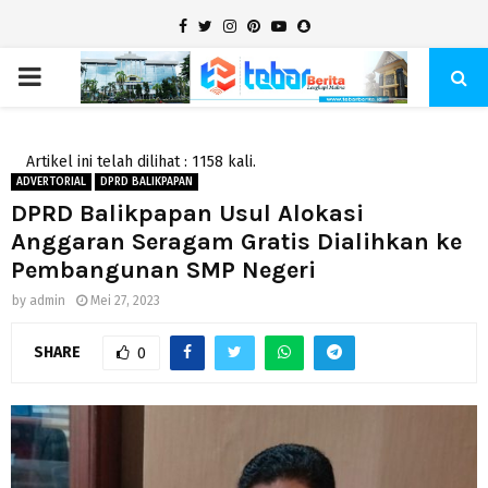
Facebook
Twitter
Instagram
Pinterest
Youtube
Snapchat
PRIMARY
MENU
Artikel ini telah dilihat : 1158 kali.
ADVERTORIAL
DPRD BALIKPAPAN
DPRD Balikpapan Usul Alokasi
Anggaran Seragam Gratis Dialihkan ke
Pembangunan SMP Negeri
by
admin
Mei 27, 2023
SHARE
0