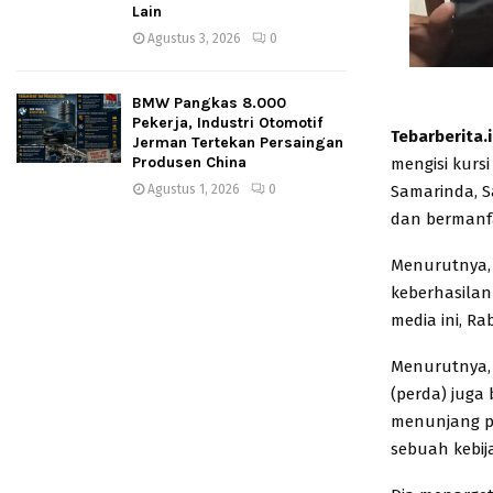
Lain
Agustus 3, 2026
0
BMW Pangkas 8.000
Pekerja, Industri Otomotif
Tebarberita.
Jerman Tertekan Persaingan
Produsen China
mengisi kur
Samarinda, S
Agustus 1, 2026
0
dan bermanfa
Menurutnya, 
keberhasilan 
media ini, Ra
Menurutnya, 
(perda) juga
menunjang p
sebuah kebij