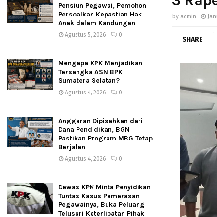
3 Rap
Pensiun Pegawai, Pemohon
Persoalkan Kepastian Hak
by
admin
Jan
Anak dalam Kandungan
Agustus 5, 2026
0
SHARE
Mengapa KPK Menjadikan
Tersangka ASN BPK
Sumatera Selatan?
Agustus 4, 2026
0
Anggaran Dipisahkan dari
Dana Pendidikan, BGN
Pastikan Program MBG Tetap
Berjalan
Agustus 4, 2026
0
Dewas KPK Minta Penyidikan
Tuntas Kasus Pemerasan
Pegawainya, Buka Peluang
Telusuri Keterlibatan Pihak