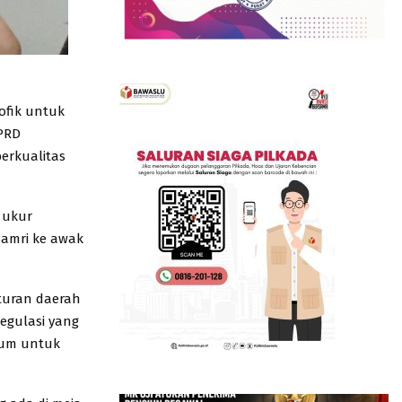
ofik untuk
PRD
erkualitas
 ukur
 Samri ke awak
turan daerah
egulasi yang
kum untuk