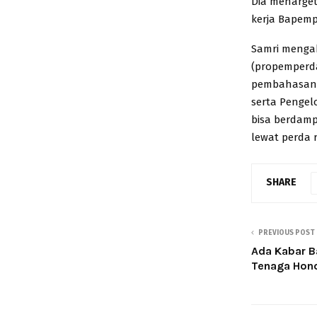
Dia menarget
kerja Bapem
Samri menga
(propemperda)
pembahasanny
serta Pengelo
bisa berdamp
lewat perda 
SHARE
PREVIOUS POST
Ada Kabar B
Tenaga Hon