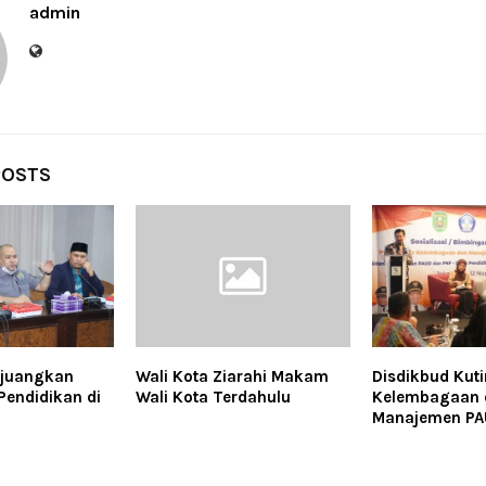
admin
POSTS
rjuangkan
Wali Kota Ziarahi Makam
Disdikbud Kut
endidikan di
Wali Kota Terdahulu
Kelembagaan 
Manajemen P