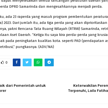
 dapat menyelesaikan semua rancangan peraturan daerah yang
perda DPRD Samarinda dan mengesahkannya menjadi perda.
ku, ada 23 raperda yang masuk program pembentukan peratur
 2023. Dari jumlah itu, ada tiga perda yang akan diprioritaskan
a, yakni Rencana Tata Ruang Wilayah (RTRW) Samarinda, retri
laan Aset Daerah. “Ketiga itu saya kira perda-perda yang krusia
ak pada peningkatan kualitas kota. seperti PAD (pendapatan as
retribusi,” pungkasnya. (ADV/NA)
0
aik dari Pemerintah untuk
Keterwakilan Pere
orer
Terpenuhi, Laila Fatih