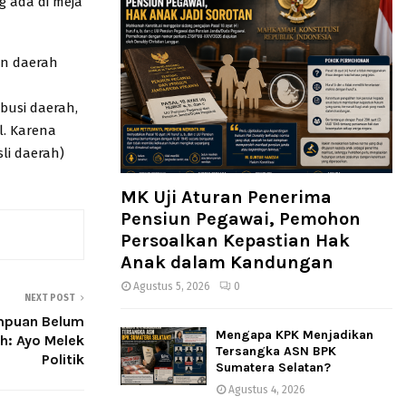
 ada di meja
an daerah
busi daerah,
l. Karena
li daerah)
MK Uji Aturan Penerima
Pensiun Pegawai, Pemohon
Persoalkan Kepastian Hak
Anak dalam Kandungan
Agustus 5, 2026
0
NEXT POST
mpuan Belum
Mengapa KPK Menjadikan
ah: Ayo Melek
Tersangka ASN BPK
Politik
Sumatera Selatan?
Agustus 4, 2026