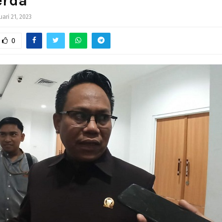
erda
uari 21, 2023
0