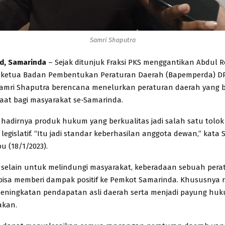
Samri Shaputra
id, Samarinda
– Sejak ditunjuk Fraksi PKS menggantikan Abdul R
si ketua Badan Pembentukan Peraturan Daerah (Bapemperda) D
amri Shaputra berencana menelurkan peraturan daerah yang b
at bagi masyarakat se-Samarinda.
hadirnya produk hukum yang berkualitas jadi salah satu tolok
legislatif. “Itu jadi standar keberhasilan anggota dewan,” kata
bu (18/1/2023).
selain untuk melindungi masyarakat, keberadaan sebuah pera
 bisa memberi dampak positif ke Pemkot Samarinda. Khususnya r
eningkatan pendapatan asli daerah serta menjadi payung hu
akan.